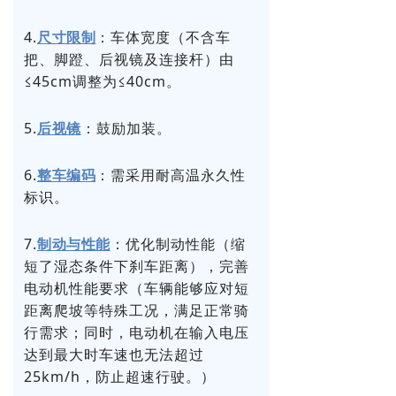
4.
：车体宽度（不含车
尺寸限制
把、脚蹬、后视镜及连接杆）由
≤45cm调整为≤40cm。
5.
：鼓励加装。
后视镜
6.
：需采用耐高温永久性
整车编码
标识。
7.
：优化制动性能（缩
制动与性能
短了湿态条件下刹车距离），完善
电动机性能要求（车辆能够应对短
距离爬坡等特殊工况，满足正常骑
行需求；同时，电动机在输入电压
达到最大时车速也无法超过
25km/h，防止超速行驶。）