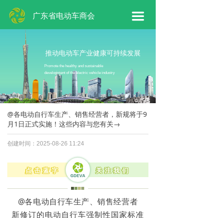
网站首页
广东省电动车商会
끀
商会概况
商会工作
推动电动车产业健康可持续发展
Promote the healthy and sustainable
development of the electric vehicle industry
会员专区
新闻动态
@各电动自行车生产、销售经营者，新规将于9
联系我们
月1日正式实施！这些内容与您有关→
创建时间：
2025-08-26
11:24
点击蓝字
关注我们
@各电动自行车生产、销售经营者
新修订的电动自行车强制性国家标准