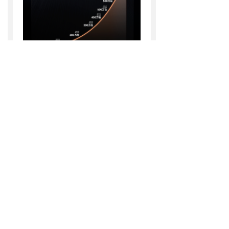
9月8日，常州 —— 九号公司正
式宣布，旗下智能两轮电动车中
国市场累计出货量突破900万台，
再度刷新行业增长纪录！
亿纬锂能固态电池成都
10
量产基地揭牌，全固态
电池商业化迈出关键一
步