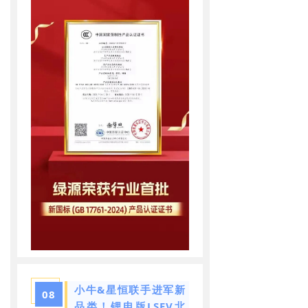
小牛&星恒联手进军新
08
品类！锂电版LSEV北