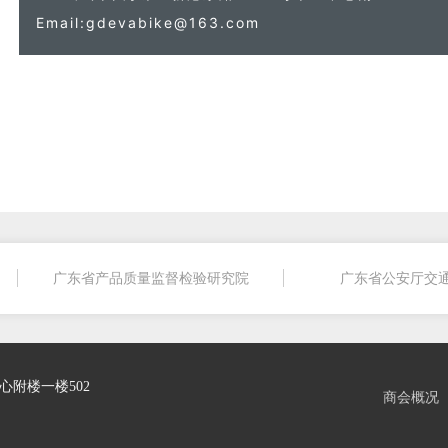
Email:gdevabike@163.com
广东省产品质量监督检验研究院
广东省公安厅交
心附楼一楼502
商会概况