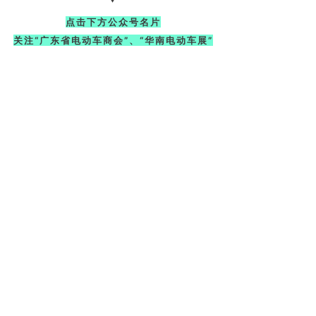
点击下方公众号名片
关注“广东省电动车商会”、“华南电动车展”
Tel:020-85206387
Add:广州市海珠区新港东路2440
号本土中心南区502
Email:gdevabike@163.com