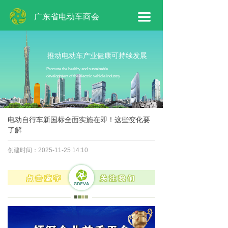
网站首页
广东省电动车商会
끀
商会概况
商会工作
推动电动车产业健康可持续发展
Promote the healthy and sustainable
development of the electric vehicle industry
会员专区
新闻动态
电动自行车新国标全面实施在即！这些变化要
联系我们
了解
创建时间：
2025-11-25
14:10
点击蓝字
关注我们