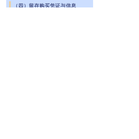
（四）留存购买凭证与信息
购买时务必索要正规发票、产品说
明书等凭证，留存车辆CCC认证证
书复印件或电子截图；通过电商平
台购买的，需确认商家资质，查看
产品评价及售后保障条款。
（五）警惕违规销售行为
若发现商家销售逾期旧标车、无新
国标CCC认证产品或存在伪造认证
证书等违法行为，可通过12315热
线向市场监管部门投诉举报，共同
维护市场秩序。
资料来源：广东市场监管